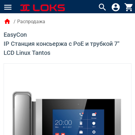
menu
search
account_circle
shopping_cart
home
/
Распродажа
EasyCon
IP Станция консьержа с PoE и трубкой 7"
LCD Linux Tantos