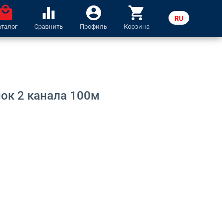
ocal_mall
equalizer
account_circle
shopping_cart
RU
аталог
Сравнить
Профиль
Корзина
LV
ок 2 канала 100м