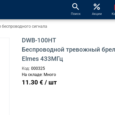
search
percent
l
Поиск
Акции
К
 беспроводного сигнала
DWB-100HT
Беспроводной тревожный брел
Elmes 433МГц
Код:
000325
На складе:
Много
11.30 € / шт