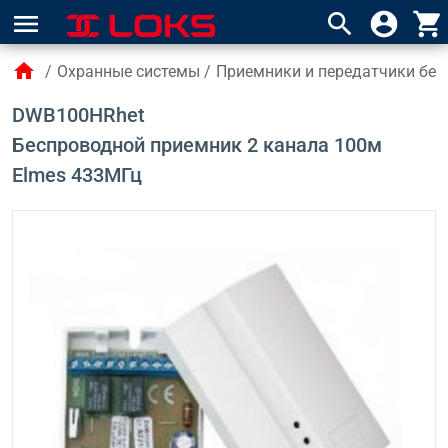
menu
search
account_circle
shopping_cart
home
/
Охранные системы
/
Приемники и передатчики бес
DWB100HRhet
Беспроводной приемник 2 канала 100м
Elmes 433МГц