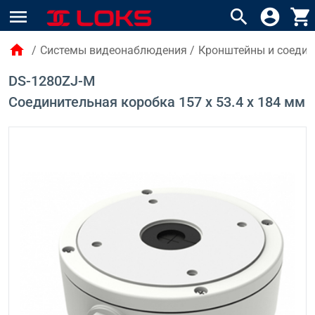
menu
search
account_circle
shopping_cart
home
/
Системы видеонаблюдения
/
Кронштейны и соедин
DS-1280ZJ-M
Соединительная коробка 157 x 53.4 x 184 мм