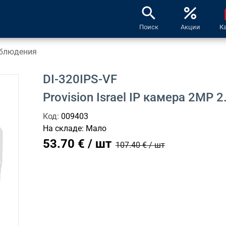
search
percent
l
Поиск
Акции
К
блюдения
DI-320IPS-VF
Provision Israel IP камера 2MP 
Код:
009403
На складе:
Мало
53.70 € / шт
107.40 € / шт