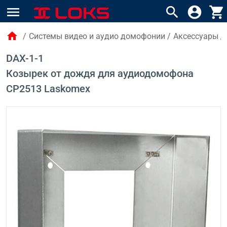
menu
search
account_circle
shopping_cart
home
/
Системы видео и аудио домофонии
/
Аксессуары д
DAX-1-1
Козырек от дождя для аудиодомофона
CP2513 Laskomex