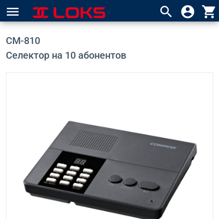
menu
search
account_circle
shopping_cart
CM-810
Селектор на 10 абонентов