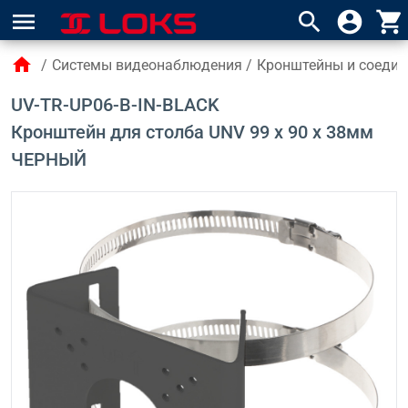
menu
search
account_circle
shopping_cart
home
/
Системы видеонаблюдения
/
Кронштейны и соедин
UV-TR-UP06-B-IN-BLACK
Кронштейн для столба UNV 99 x 90 x 38мм
ЧЕРНЫЙ