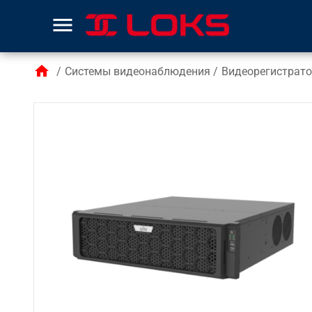
menu
home
/
Системы видеонаблюдения
/
Видеорегистрат