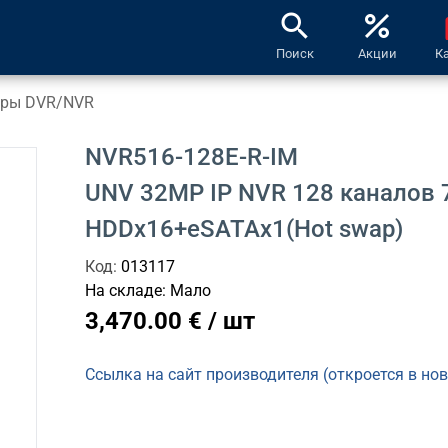
search
percent
l
Поиск
Акции
К
оры DVR/NVR
NVR516-128E-R-IM
UNV 32MP IP NVR 128 каналов
HDDx16+eSATAx1(Hot swap)
Код:
013117
На складе:
Мало
3,470.00 € / шт
Ссылка на сайт производителя (откроется в но