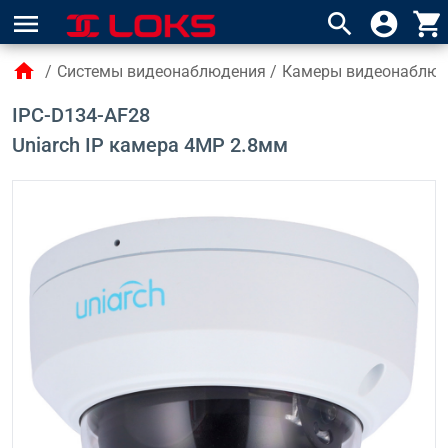
menu
search
account_circle
shopping_cart
home
/
Системы видеонаблюдения
/
Камеры видеонаблю
IPC-D134-AF28
Uniarch IP камера 4MP 2.8мм