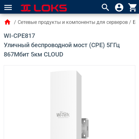
menu
search
account_circle
shopping_cart
home
/
Сетевые продукты и компоненты для серверов
/
Бе
WI-CPE817
Уличный беспроводной мост (CPE) 5ГГц
867Mбит 5км CLOUD