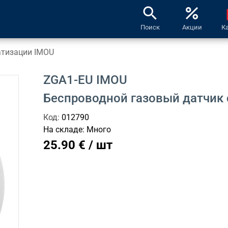
search
percent
l
Поиск
Акции
К
атизации IMOU
ZGA1-EU IMOU
Беспроводной газовый датчик 
Код:
012790
На складе:
Много
25.90 € / шт