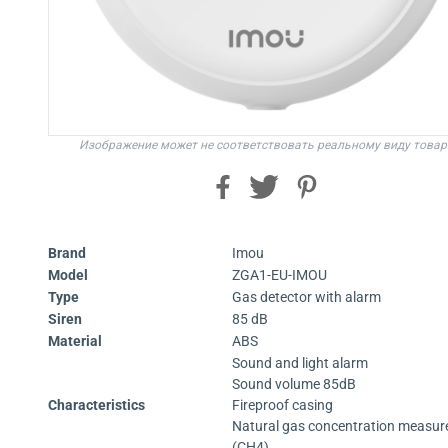
Изображение может не соответствовать реальному виду товар
Brand
Imou
Model
ZGA1-EU-IMOU
Type
Gas detector with alarm
Siren
85 dB
Material
ABS
Sound and light alarm
Sound volume 85dB
Characteristics
Fireproof casing
Natural gas concentration measu
(CH4)