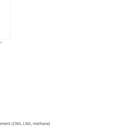
а
rement (CNG, LNG, methane)