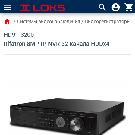
menu
search
account_circle
shopping_cart
home
/
Системы видеонаблюдения
/
Видеорегистраторы 
HD91-3200
Rifatron 8MP IP NVR 32 канала HDDx4