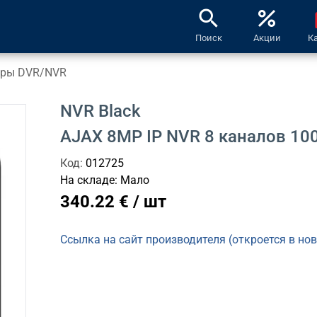
search
percent
l
Поиск
Акции
К
оры DVR/NVR
NVR Black
AJAX 8MP IP NVR 8 каналов 1
Код:
012725
На складе:
Мало
340.22 € / шт
Ссылка на сайт производителя (откроется в но