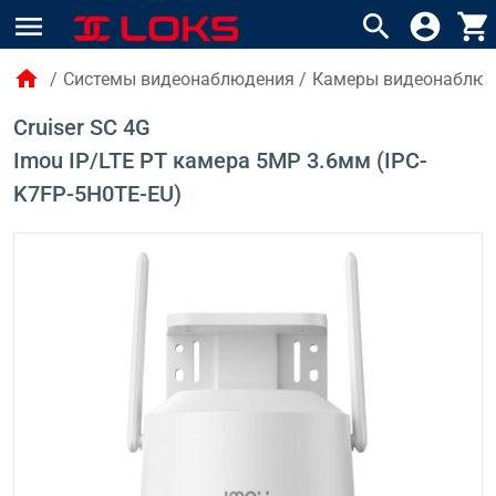
menu
search
account_circle
shopping_cart
home
/
Системы видеонаблюдения
/
Камеры видеонаблю
Cruiser SC 4G
Imou IP/LTE PT камера 5MP 3.6мм (IPC-
K7FP-5H0TE-EU)