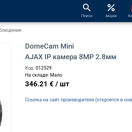
search
percent
l
Поиск
Акции
К
блюдения
DomeCam Mini
AJAX IP камера 8MP 2.8мм
Код:
012529
На складе:
Мало
346.21 € / шт
Ссылка на сайт производителя (откроется в но