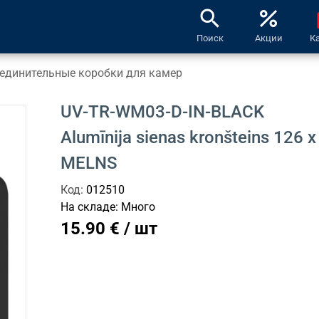
search
percent
l
Поиск
Акции
К
единительные коробки для камер
UV-TR-WM03-D-IN-BLACK
Alumīnija sienas kronšteins 126
MELNS
Код:
012510
На складе:
Много
15.90 € / шт