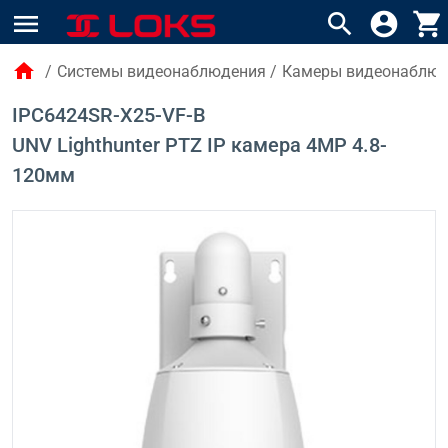
menu
search
account_circle
shopping_cart
home
/
Системы видеонаблюдения
/
Камеры видеонаблю
IPC6424SR-X25-VF-B
UNV Lighthunter PTZ IP камера 4MP 4.8-
120мм