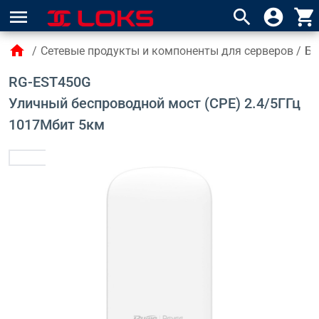
menu
search
account_circle
shopping_cart
home
/
Сетевые продукты и компоненты для серверов
/
Бе
RG-EST450G
Уличный беспроводной мост (CPE) 2.4/5ГГц
1017Mбит 5км