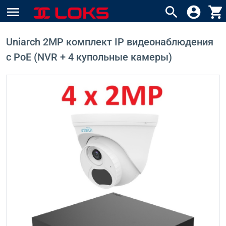
menu
search
account_circle
shopping_cart
Uniarch 2MP комплект IP видеонаблюдения
с PoE (NVR + 4 купольные камеры)