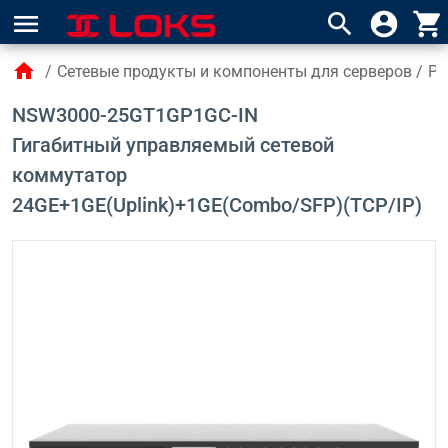
menu
search
account_circle
shopping_cart
home
/
Сетевые продукты и компоненты для серверов
/
Po
NSW3000-25GT1GP1GC-IN
Гигабитный управляемый сетевой
коммутатор
24GE+1GE(Uplink)+1GE(Combo/SFP)(TCP/IP)