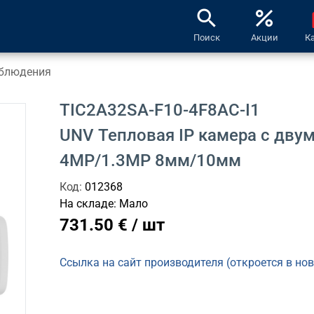
search
percent
l
Поиск
Акции
К
блюдения
TIC2A32SA-F10-4F8AC-I1
UNV Тепловая IP камера с дву
4MP/1.3MP 8мм/10мм
Код:
012368
На складе:
Мало
731.50 € / шт
Ссылка на сайт производителя (откроется в но