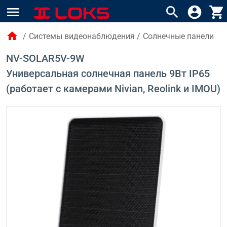
menu
search
account_circle
shopping_cart
home
/
Системы видеонаблюдения
/
Солнечные панели
NV-SOLAR5V-9W
Универсальная солнечная панель 9Вт IP65
(работает с камерами Nivian, Reolink и IMOU)