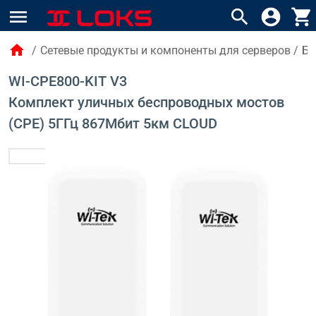
menu
search
account_circle
shopping_cart
home
/
Сетевые продукты и компоненты для серверов
/
Бе
WI-CPE800-KIT V3
Комплект уличных беспроводных мостов
(CPE) 5ГГц 867Мбит 5км CLOUD