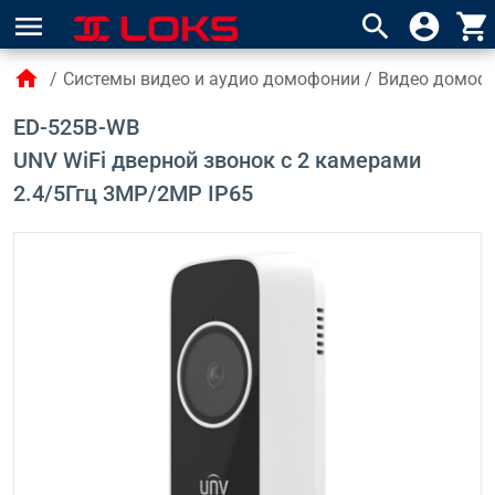
menu
search
account_circle
shopping_cart
home
/
Системы видео и аудио домофонии
/
Видео домофо
ED-525B-WB
UNV WiFi дверной звонок с 2 камерами
2.4/5Ггц 3MP/2MP IP65