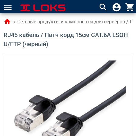
menu
search
account_circle
shopping_cart
home
/
Сетевые продукты и компоненты для серверов
/
Па
RJ45 кабель / Патч корд 15см CAT.6A LSOH
U/FTP (черный)