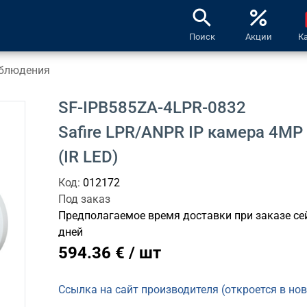
search
percent
l
Поиск
Акции
К
блюдения
SF-IPB585ZA-4LPR-0832
Safire LPR/ANPR IP камера 4M
(IR LED)
Код:
012172
Под заказ
Предполагаемое время доставки при заказе сей
дней
594.36 € / шт
Ссылка на сайт производителя (откроется в но