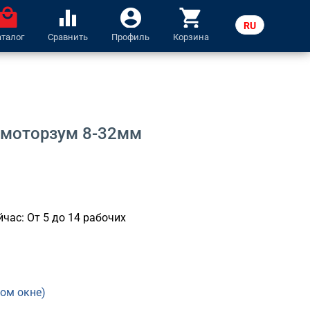
ocal_mall
equalizer
account_circle
shopping_cart
RU
аталог
Сравнить
Профиль
Корзина
LV
P моторзум 8-32мм
час: От 5 до 14 рабочих
вом окне)