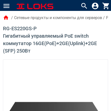
menu
search
account_circle
shopping_cart
home
/
Сетевые продукты и компоненты для серверов
/
Po
RG-ES220GS-P
Гигабитный управляемый PoE switch
коммутатор 16GE(PoE)+2GE(Uplink)+2GE
(SFP) 250Вт