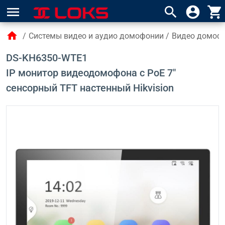
menu
search
account_circle
shopping_cart
home
/
Системы видео и аудио домофонии
/
Видео домофо
DS-KH6350-WTE1
IP монитор видеодомофона с PoE 7"
сенсорный TFT настенный Hikvision