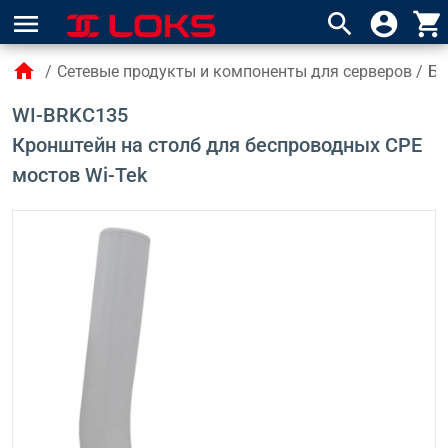
menu
search
account_circle
shopping_cart
home
/
Сетевые продукты и компоненты для серверов
/
Бе
WI-BRKC135
Кронштейн на столб для беспроводных CPE
мостов Wi-Tek