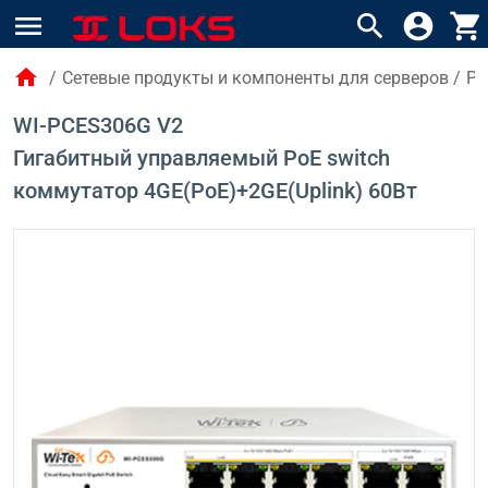
menu
search
account_circle
shopping_cart
home
/
Сетевые продукты и компоненты для серверов
/
Po
WI-PCES306G V2
Гигабитный управляемый PoE switch
коммутатор 4GE(PoE)+2GE(Uplink) 60Вт