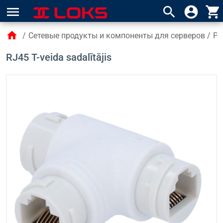
menu
search
account_circle
shopping_cart
home
/
Сетевые продукты и компоненты для серверов
/
Po
RJ45 T-veida sadalītājis