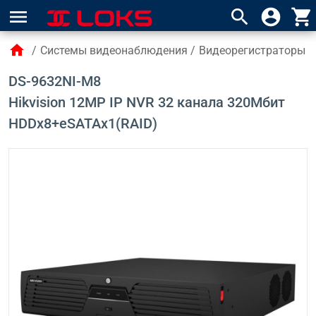
menu
search
account_circle
shopping_cart
home
/
Системы видеонаблюдения
/
Видеорегистраторы 
DS-9632NI-M8
Hikvision 12MP IP NVR 32 канала 320Мбит
HDDx8+eSATAx1(RAID)