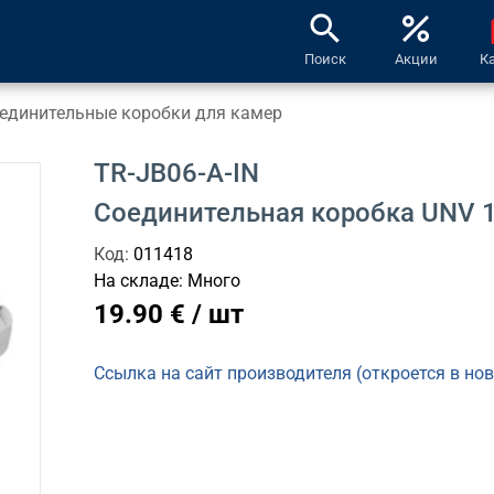
search
percent
l
Поиск
Акции
К
единительные коробки для камер
TR-JB06-A-IN
Соединительная коробка UNV 1
Код:
011418
На складе:
Много
19.90 € / шт
Ссылка на сайт производителя (откроется в но