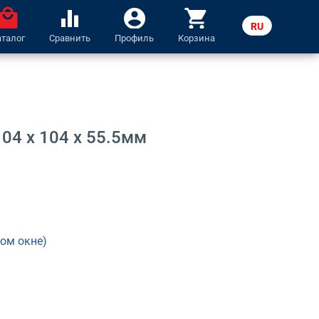
ocal_mall
equalizer
account_circle
shopping_cart
RU
аталог
Сравнить
Профиль
Корзина
LV
04 x 104 x 55.5мм
вом окне)