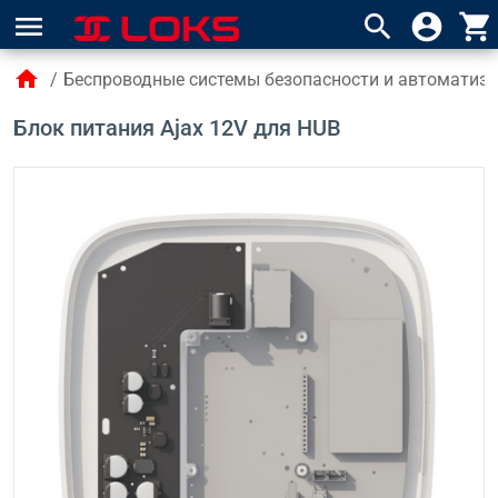
menu
search
account_circle
shopping_cart
home
/
Беспроводные системы безопасности и автоматиза
Блок питания Ajax 12V для HUB