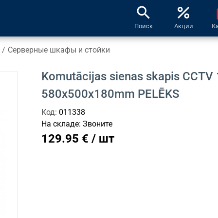
search
percent
l
Поиск
Акции
К
/
Серверные шкафы и стойки
Komutācijas sienas skapis CCTV 
580x500x180mm PELĒKS
Код:
011338
На складе:
Звоните
129.95 € / шт