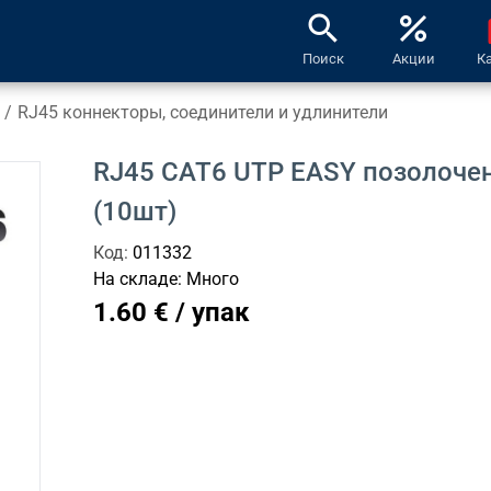
search
percent
l
Поиск
Акции
К
/
RJ45 коннекторы, соединители и удлинители
RJ45 CAT6 UTP EASY позолоче
(10шт)
Код:
011332
На складе:
Много
1.60 € / упак