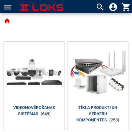
menu
search
account_circle
shopping_cart
home
VIDEONOVĒROŠANAS
TĪKLA PRODUKTI UN
SISTĒMAS
(649)
SERVERU
KOMPONENTES
(258)